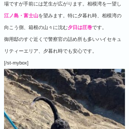
場ですが手前には芝生が広がります。相模湾を一望し
江ノ島・富士山
を望みます。特に夕暮れ時、相模湾の
向こう側、箱根の山々に沈む
夕日は圧巻
です。
御用邸のすぐ近くで警察官の詰め所も多いハイセキュ
リティーエリア、夕暮れ時でも安心です。
[/st-mybox]