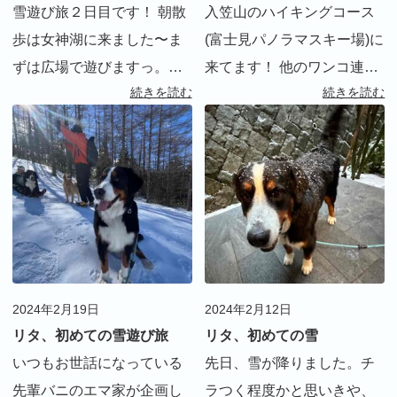
雪遊び旅２日目です！ 朝散
入笠山のハイキングコース
歩は女神湖に来ました〜ま
(富士見パノラマスキー場)に
ずは広場で遊びますっ。今
来てます！ 他のワンコ連れ
続きを読む
続きを読む
朝もみんなテンション高
グループとも、お話しした
い！ 周りを一周すると、な
り、遊んだりしながらグン
かなか良いお散歩コースで
グン前へ進みます！ ランチ
した。気持ちが良かった。
は、エマ家おすすめのヒュ
続きまして、長門牧場に来
ッテ入笠です。いつもの事
ました。 すごーく広い牧
ながら…ランチの写真 […]
[…]
2024年2月19日
2024年2月12日
リタ、初めての雪遊び旅
リタ、初めての雪
いつもお世話になっている
先日、雪が降りました。チ
先輩バニのエマ家が企画し
ラつく程度かと思いきや、