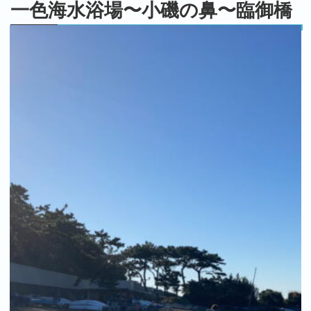
一色海水浴場〜小磯の鼻〜臨御橋