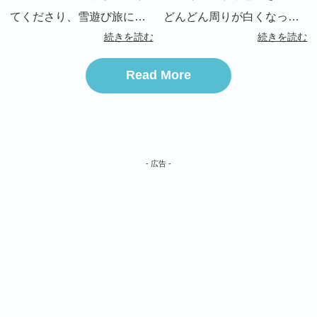
てくださり、雪遊び旅に行
どんどん周りが白くなって
続きを読む
続きを読む
ってきました！ 今回、ウチ
いき、15時頃にはしっかり
の旦那さんの都合が合わず
積もりました。これは、遊
Read More
で、参加を断念しかけたの
べる！となり、早速外へ。
ですが、お友達のエヴァ家
リタにとっては初雪です。
が、車に乗せてくれるとい
生まれて初めて雪を見るワ
う事になり、出発からワク
ンコは、どんな行動を取
- 広告 -
ワ […]
[…]