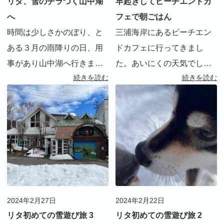
リタ、雪のチラつく山中湖
早起きしてビーチエンドカ
へ
フェで朝ごはん
時間は少しさかのぼり、と
三浦海岸にあるビーチエン
ある３月の雨降りの日、用
ドカフェに行ってきまし
事があり山中湖へ行きまし
た。あいにくの天気でした
続きを読む
続きを読む
た。 車で２時間程度の距離
が、ゴールデンウィーク明
なのに、山中湖周辺には雪
けのゆったりした朝ごはん
が残っていました。自宅の
を楽しめました。
方はだいぶ暖かくなってき
ていたので、少し驚きまし
た。自宅と山中湖では１、
２ […]
2024年2月27日
2024年2月22日
リタ初めての雪遊び旅 3
リタ初めての雪遊び旅 2