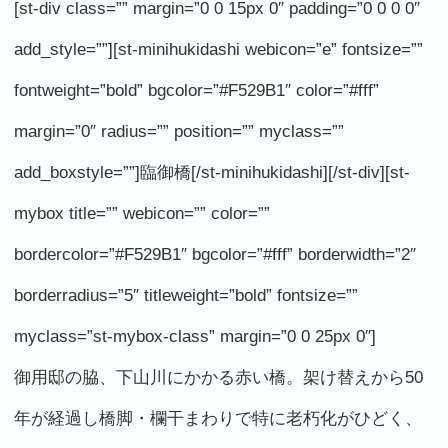
[st-div class=”” margin=”0 0 15px 0″ padding=”0 0 0 0″
add_style=””][st-minihukidashi webicon=”e” fontsize=””
fontweight=”bold” bgcolor=”#F529B1″ color=”#fff”
margin=”0″ radius=”” position=”” myclass=””
add_boxstyle=””]臨御橋[/st-minihukidashi][/st-div][st-
mybox title=”” webicon=”” color=””
bordercolor=”#F529B1″ bgcolor=”#fff” borderwidth=”2″
borderradius=”5″ titleweight=”bold” fontsize=””
myclass=”st-mybox-class” margin=”0 0 25px 0″]
御用邸の脇、下山川にかかる赤い橋。架け替えから50
年が経過し橋脚・欄干まわりで特に老朽化がひどく、