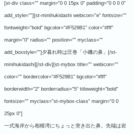
[st-div class=”” margin=”0 0 15px 0″ padding=”0 0 0 0″
add_style=””][st-minihukidashi webicon=”e” fontsize=””
fontweight=”bold” bgcolor=”#F529B1″ color=”#fff”
margin=”0″ radius=”” position=”” myclass=””
add_boxstyle=””]夕暮れ時は圧巻「小磯の鼻」[/st-
minihukidashi][/st-div][st-mybox title=”” webicon=””
color=”” bordercolor=”#F529B1″ bgcolor=”#fff”
borderwidth=”2″ borderradius=”5″ titleweight=”bold”
fontsize=”” myclass=”st-mybox-class” margin=”0 0
25px 0″]
一式海岸から相模湾にちょっと突き出た鼻。先端は岩