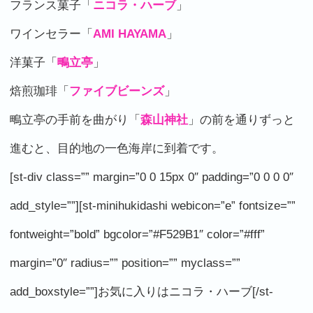
フランス菓子「
ニコラ・ハーブ
」
ワインセラー「
AMI HAYAMA
」
洋菓子「
鴫立亭
」
焙煎珈琲「
ファイブビーンズ
」
鴫立亭の手前を曲がり「
森山神社
」の前を通りずっと
進むと、目的地の一色海岸に到着です。
[st-div class=”” margin=”0 0 15px 0″ padding=”0 0 0 0″
add_style=””][st-minihukidashi webicon=”e” fontsize=””
fontweight=”bold” bgcolor=”#F529B1″ color=”#fff”
margin=”0″ radius=”” position=”” myclass=””
add_boxstyle=””]お気に入りはニコラ・ハーブ[/st-