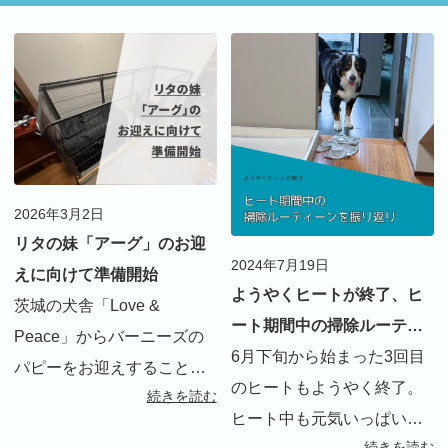
2026年3月2日
リタの妹「アーグ」のお迎
2024年7月19日
えに向けて準備開始
ようやくヒートが終了、ヒ
茨城の犬舎「Love &
ート期間中の掃除ルーティ
Peace」からバーニーズの
ーンを振り返り
6月下旬から始まった3回目
パピーをお迎えすることが
のヒートもようやく終了。
続きを読む
決まりました。3歳半になる
ヒート中も元気いっぱい
リタにとって初めての妹。
続きを読む