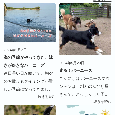
で、飛び散った血の掃除が
お迎え準備を開始しまし
大変！我が家の掃除ルーテ
た。 ※お迎えの時の様子は
ィーンを紹介します。
インスタグラムをご覧くだ
さい。 サー […]
2024年6月2日
海の季節がやってきた、泳
2024年5月20日
ぎが好きなバーニーズ
走る！バーニーズ
連日暑い日が続いて、朝夕
こんにちは バーニーズマウ
のお散歩もタイミングが難
ンテンは、割とのんびり屋
しい季節になってきまし
さんで、どっしりした子が
続きを読む
た。しかし、リタにとって
続きを読む
多いです 遊ぶにも走り回る
は大好きな泳ぎの季節。今
イメージはあまりない犬種
年も早速始まりました。 積