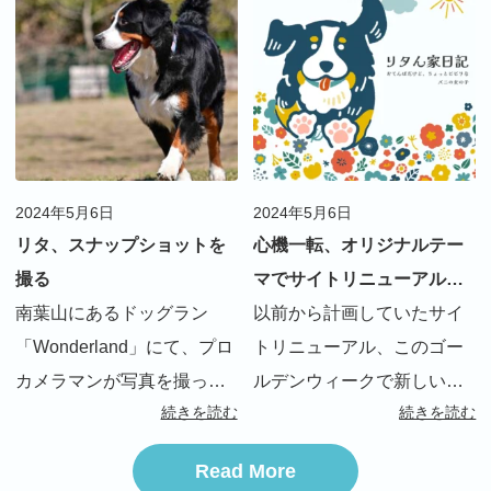
なのですが、リタは周りの
極的に海に入るバーニーズ
方に「こんなに動くバーニ
はめずらしいのか、「泳ぐ
ーズ初めて見た」とよく言
の？バーニーズでしょ？」
われます 最初の頃はまだ
って […]
[…]
2024年5月6日
2024年5月6日
リタ、スナップショットを
心機一転、オリジナルテー
撮る
マでサイトリニューアルし
南葉山にあるドッグラン
ました！
以前から計画していたサイ
「Wonderland」にて、プロ
トリニューアル、このゴー
カメラマンが写真を撮って
ルデンウィークで新しいテ
続きを読む
続きを読む
くれるオプション？が始ま
ーマに切り替えました。 ・
り、早速撮って貰いました
旧テーマ：有料テーマ
Read More
料金は３千円でおつりがく
AFFINGER ・新テーマ：ス