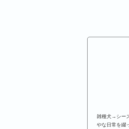
雑種犬→シー
やな日常を綴