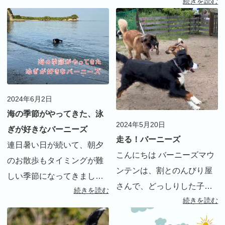
続きを読む
で、飛び散った血の掃除が
お迎え準備を開始しまし
大変！我が家の掃除ルーテ
た。 ※お迎えの時の様子は
ィーンを紹介します。
インスタグラムをご覧くだ
さい。 サー […]
2024年6月2日
海の季節がやってきた、泳
2024年5月20日
ぎが好きなバーニーズ
走る！バーニーズ
連日暑い日が続いて、朝夕
こんにちは バーニーズマウ
のお散歩もタイミングが難
ンテンは、割とのんびり屋
しい季節になってきまし
さんで、どっしりした子が
続きを読む
た。しかし、リタにとって
続きを読む
多いです 遊ぶにも走り回る
は大好きな泳ぎの季節。今
イメージはあまりない犬種
年も早速始まりました。 積