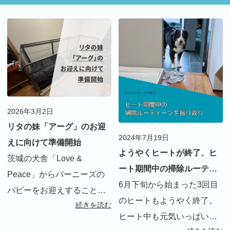
2026年3月2日
リタの妹「アーグ」のお迎
2024年7月19日
えに向けて準備開始
ようやくヒートが終了、ヒ
茨城の犬舎「Love &
ート期間中の掃除ルーティ
Peace」からバーニーズの
ーンを振り返り
6月下旬から始まった3回目
パピーをお迎えすることが
のヒートもようやく終了。
続きを読む
決まりました。3歳半になる
ヒート中も元気いっぱい
リタにとって初めての妹。