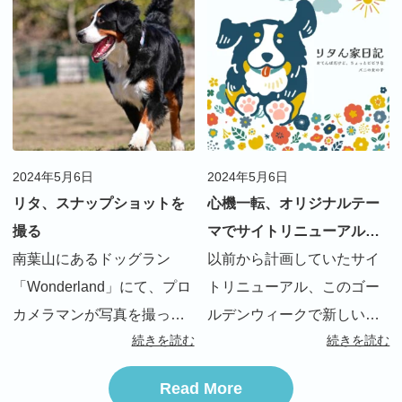
なのですが、リタは周りの
極的に海に入るバーニーズ
方に「こんなに動くバーニ
はめずらしいのか、「泳ぐ
ーズ初めて見た」とよく言
の？バーニーズでしょ？」
われます 最初の頃はまだ
って […]
[…]
2024年5月6日
2024年5月6日
リタ、スナップショットを
心機一転、オリジナルテー
撮る
マでサイトリニューアルし
南葉山にあるドッグラン
ました！
以前から計画していたサイ
「Wonderland」にて、プロ
トリニューアル、このゴー
カメラマンが写真を撮って
ルデンウィークで新しいテ
続きを読む
続きを読む
くれるオプション？が始ま
ーマに切り替えました。 ・
り、早速撮って貰いました
旧テーマ：有料テーマ
Read More
料金は３千円でおつりがく
AFFINGER ・新テーマ：ス