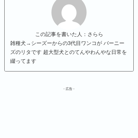
この記事を書いた人：さらら
雑種犬→シーズーからの3代目ワンコが バーニー
ズのリタです 超大型犬とのてんやわんやな日常を
綴ってます
- 広告 -