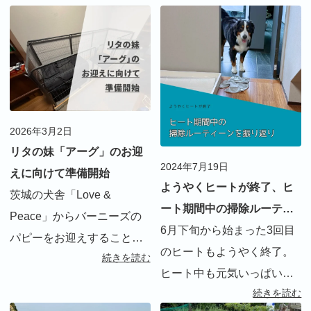
2026年3月2日
リタの妹「アーグ」のお迎
2024年7月19日
えに向けて準備開始
ようやくヒートが終了、ヒ
茨城の犬舎「Love &
ート期間中の掃除ルーティ
Peace」からバーニーズの
ーンを振り返り
6月下旬から始まった3回目
パピーをお迎えすることが
のヒートもようやく終了。
続きを読む
決まりました。3歳半になる
ヒート中も元気いっぱい
リタにとって初めての妹。
続きを読む
で、飛び散った血の掃除が
お迎え準備を開始しまし