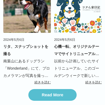
方に「こんなに動くバーニ
はめずらしいのか、「泳ぐ
ーズ初めて見た」とよく言
の？バーニーズでしょ？」
われます 最初の頃はまだ
って […]
[…]
2024年5月6日
2024年5月6日
リタ、スナップショットを
心機一転、オリジナルテー
撮る
マでサイトリニューアルし
南葉山にあるドッグラン
ました！
以前から計画していたサイ
「Wonderland」にて、プロ
トリニューアル、このゴー
カメラマンが写真を撮って
ルデンウィークで新しいテ
続きを読む
続きを読む
くれるオプション？が始ま
ーマに切り替えました。 ・
り、早速撮って貰いました
旧テーマ：有料テーマ
Read More
料金は３千円でおつりがく
AFFINGER ・新テーマ：ス
る感じ。 私の勝手な想像
ターターテーマ（_s）によ