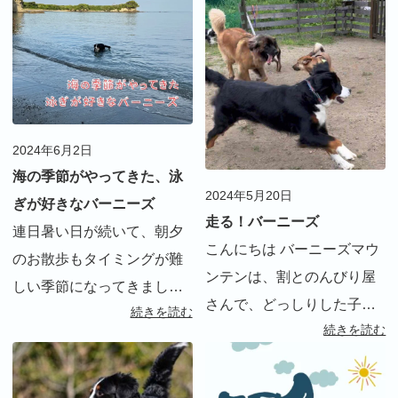
大変！我が家の掃除ルーテ
た。 ※お迎えの時の様子は
ィーンを紹介します。
インスタグラムをご覧くだ
さい。 サー […]
2024年6月2日
海の季節がやってきた、泳
2024年5月20日
ぎが好きなバーニーズ
走る！バーニーズ
連日暑い日が続いて、朝夕
こんにちは バーニーズマウ
のお散歩もタイミングが難
ンテンは、割とのんびり屋
しい季節になってきまし
さんで、どっしりした子が
続きを読む
た。しかし、リタにとって
続きを読む
多いです 遊ぶにも走り回る
は大好きな泳ぎの季節。今
イメージはあまりない犬種
年も早速始まりました。 積
なのですが、リタは周りの
極的に海に入るバーニーズ