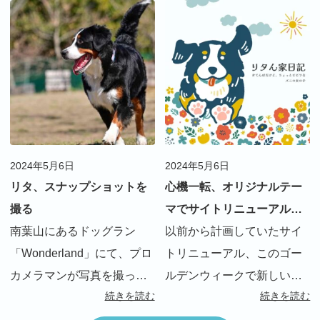
イメージはあまりない犬種
年も早速始まりました。 積
なのですが、リタは周りの
極的に海に入るバーニーズ
方に「こんなに動くバーニ
はめずらしいのか、「泳ぐ
ーズ初めて見た」とよく言
の？バーニーズでしょ？」
われます 最初の頃はまだ
って […]
[…]
2024年5月6日
2024年5月6日
リタ、スナップショットを
心機一転、オリジナルテー
撮る
マでサイトリニューアルし
南葉山にあるドッグラン
ました！
以前から計画していたサイ
「Wonderland」にて、プロ
トリニューアル、このゴー
カメラマンが写真を撮って
ルデンウィークで新しいテ
続きを読む
続きを読む
くれるオプション？が始ま
ーマに切り替えました。 ・
り、早速撮って貰いました
旧テーマ：有料テーマ