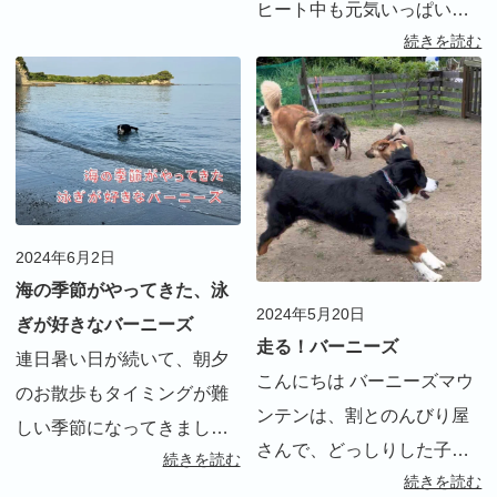
ヒート中も元気いっぱい
リタにとって初めての妹。
続きを読む
で、飛び散った血の掃除が
お迎え準備を開始しまし
大変！我が家の掃除ルーテ
た。 ※お迎えの時の様子は
ィーンを紹介します。
インスタグラムをご覧くだ
さい。 サー […]
2024年6月2日
海の季節がやってきた、泳
2024年5月20日
ぎが好きなバーニーズ
走る！バーニーズ
連日暑い日が続いて、朝夕
こんにちは バーニーズマウ
のお散歩もタイミングが難
ンテンは、割とのんびり屋
しい季節になってきまし
さんで、どっしりした子が
続きを読む
た。しかし、リタにとって
続きを読む
多いです 遊ぶにも走り回る
は大好きな泳ぎの季節。今