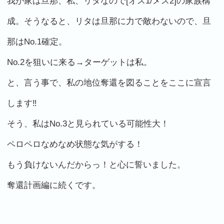
我が家は旦那、私、リタなので[オス1/メス2]の家族構
成。そうなると、リタは旦那に力で敵わないので、旦
那はNo.1確定。
No.2を狙いに来る→ターゲットは私。
と、言う事で、私の地位奪還を図ることをここに宣言
します‼︎
そう、私はNo.3と見られている可能性大！
ペロペロなめなめ状態な気がする！
もう負けないんだからっ！と心に誓いました。
奪還計画編に続くです。