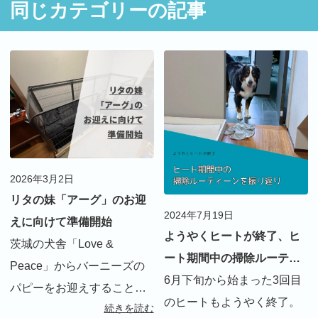
同じカテゴリーの記事
2026年3月2日
リタの妹「アーグ」のお迎
2024年7月19日
えに向けて準備開始
ようやくヒートが終了、ヒ
茨城の犬舎「Love &
ート期間中の掃除ルーティ
Peace」からバーニーズの
ーンを振り返り
6月下旬から始まった3回目
パピーをお迎えすることが
のヒートもようやく終了。
続きを読む
決まりました。3歳半になる