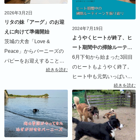
2026年3月2日
リタの妹「アーグ」のお迎
2024年7月19日
えに向けて準備開始
ようやくヒートが終了、ヒ
茨城の犬舎「Love &
ート期間中の掃除ルーティ
Peace」からバーニーズの
ーンを振り返り
6月下旬から始まった3回目
パピーをお迎えすることが
のヒートもようやく終了。
続きを読む
決まりました。3歳半になる
ヒート中も元気いっぱい
リタにとって初めての妹。
続きを読む
で、飛び散った血の掃除が
お迎え準備を開始しまし
大変！我が家の掃除ルーテ
た。 ※お迎えの時の様子は
ィーンを紹介します。
インスタグラムをご覧くだ
さい。 サー […]