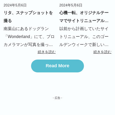
2024年5月6日
2024年5月6日
リタ、スナップショットを
心機一転、オリジナルテー
撮る
マでサイトリニューアルし
南葉山にあるドッグラン
ました！
以前から計画していたサイ
「Wonderland」にて、プロ
トリニューアル、このゴー
カメラマンが写真を撮って
ルデンウィークで新しいテ
続きを読む
続きを読む
くれるオプション？が始ま
ーマに切り替えました。 ・
り、早速撮って貰いました
旧テーマ：有料テーマ
Read More
料金は３千円でおつりがく
AFFINGER ・新テーマ：ス
る感じ。 私の勝手な想像
ターターテーマ（_s）によ
で、４，５枚程度写真が貰
るオリジナルテーマ 最近ラ
える感じかな？と思 […]
ンディングページ […]
- 広告 -