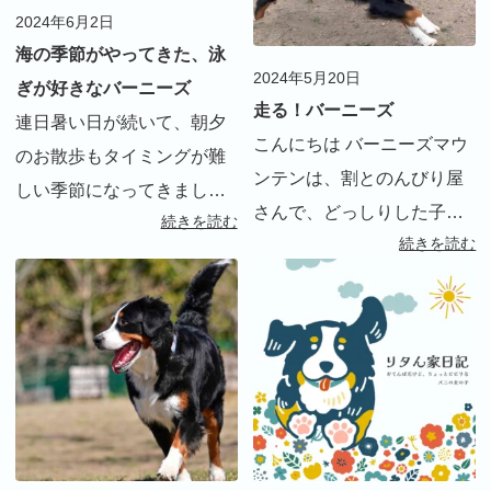
2024年6月2日
海の季節がやってきた、泳
2024年5月20日
ぎが好きなバーニーズ
走る！バーニーズ
連日暑い日が続いて、朝夕
こんにちは バーニーズマウ
のお散歩もタイミングが難
ンテンは、割とのんびり屋
しい季節になってきまし
さんで、どっしりした子が
続きを読む
た。しかし、リタにとって
続きを読む
多いです 遊ぶにも走り回る
は大好きな泳ぎの季節。今
イメージはあまりない犬種
年も早速始まりました。 積
なのですが、リタは周りの
極的に海に入るバーニーズ
方に「こんなに動くバーニ
はめずらしいのか、「泳ぐ
ーズ初めて見た」とよく言
の？バーニーズでしょ？」
われます 最初の頃はまだ
って […]
[…]